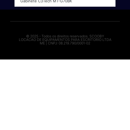
Gabinete C3Tech MT-G70BK
© 2025 - Todos os direitos reservados. SCOOBY
LOCACAO DE EQUIPAMENTOS PARA ESCRITORIO LTDA
ME | CNPJ: 08.219.790/0001-02