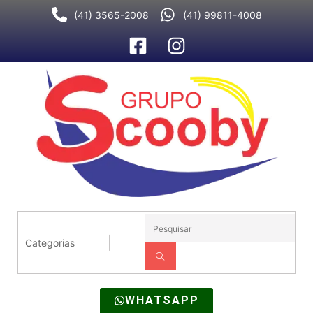
Ir
(41) 3565-2008
(41) 99811-4008
para
o
conteúdo
WHATSAPP