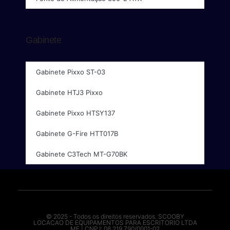
Gabinete
Gabinete Pixxo ST-03
Gabinete HTJ3 Pixxo
Gabinete Pixxo HTSY137
Gabinete G-Fire HTT017B
Gabinete C3Tech MT-G70BK
© 2025 - Todos os direitos reservados. SCOOBY
LOCACAO DE EQUIPAMENTOS PARA ESCRITORIO LTDA
ME | CNPJ: 08.219.790/0001-02