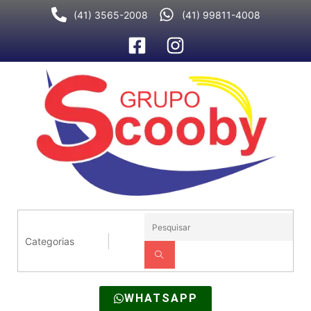
Ir
(41) 3565-2008
(41) 99811-4008
para
o
conteúdo
WHATSAPP