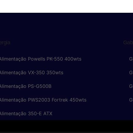
ergia
Gab
Alimentação Powells PK-550 400wts
G
 Alimentação VX-350 350wts
G
 Alimentação PS-G500B
G
 Alimentação PWS2003 Fortrek 450wts
G
Alimentação 350-E ATX