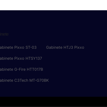
inete
abinete Pixxo ST-03
Gabinete HTJ3 Pixxo
abinete Pixxo HTSY137
abinete G-Fire HTT017B
abinete C3Tech MT-G70BK