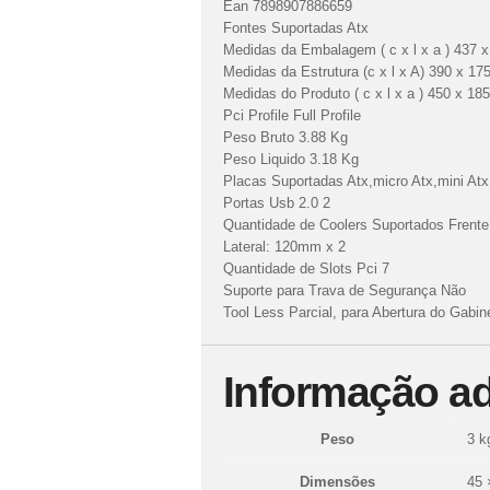
Ean 7898907886659
Fontes Suportadas Atx
Medidas da Embalagem ( c x l x a ) 437 
Medidas da Estrutura (c x l x A) 390 x 1
Medidas do Produto ( c x l x a ) 450 x 1
Pci Profile Full Profile
Peso Bruto 3.88 Kg
Peso Liquido 3.18 Kg
Placas Suportadas Atx,micro Atx,mini Atx
Portas Usb 2.0 2
Quantidade de Coolers Suportados Frente
Lateral: 120mm x 2
Quantidade de Slots Pci 7
Suporte para Trava de Segurança Não
Tool Less Parcial, para Abertura do Gabin
Informação ad
Peso
3 k
Dimensões
45 