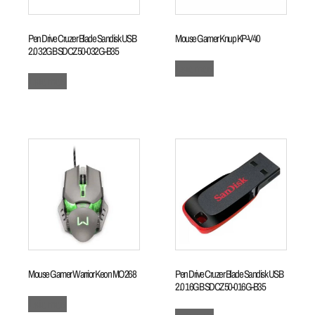
Pen Drive Cruzer Blade Sandisk USB
Mouse Gamer Knup KP-V40
2.0 32GB SDCZ50-032G-B35
Leia mais
Leia mais
Mouse Gamer Warrior Keon MO268
Pen Drive Cruzer Blade Sandisk USB
2.0 16GB SDCZ50-016G-B35
Leia mais