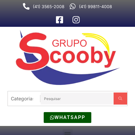
Ir
(41) 3565-2008
(41) 99811-4008
para
o
conteúdo
WHATSAPP