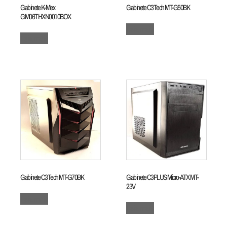
Gabinete K-Mex
Gabinete C3Tech MT-G50BK
GM06THXN0010BOX
Leia mais
Leia mais
Gabinete C3Tech MT-G70BK
Gabinete C3PLUS Micro-ATX MT-
23V
Leia mais
Leia mais