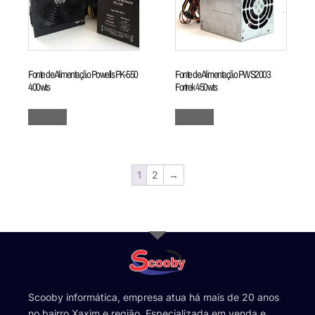
Fonte de Alimentação Powells PK-550
Fonte de Alimentação PWS2003
400wts
Fortrek 450wts
Leia mais
Leia mais
1
2
→
Scooby informática, empresa atua há mais de 20 anos
no bairro Xaxim e região. Especializada em venda e