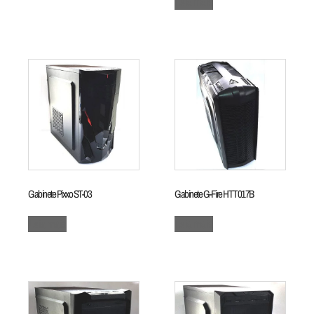
Leia mais
Gabinete Pixxo ST-03
Gabinete G-Fire HTT017B
Leia mais
Leia mais