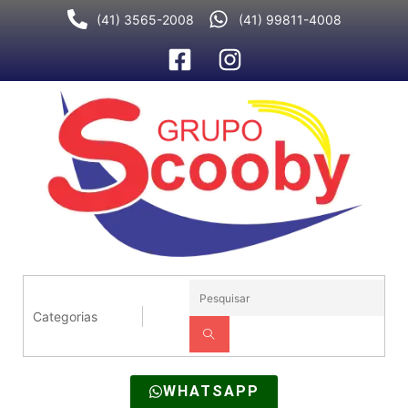
Ir
(41) 3565-2008
(41) 99811-4008
para
o
conteúdo
WHATSAPP