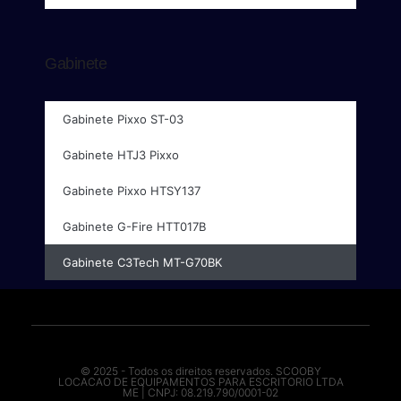
Gabinete
Gabinete Pixxo ST-03
Gabinete HTJ3 Pixxo
Gabinete Pixxo HTSY137
Gabinete G-Fire HTT017B
Gabinete C3Tech MT-G70BK
© 2025 - Todos os direitos reservados. SCOOBY
LOCACAO DE EQUIPAMENTOS PARA ESCRITORIO LTDA
ME | CNPJ: 08.219.790/0001-02