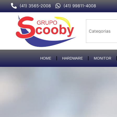
Ir
(41) 3565-2008
(41) 99811-4008
para
o
conteúdo
HOME
HARDWARE
MONITOR