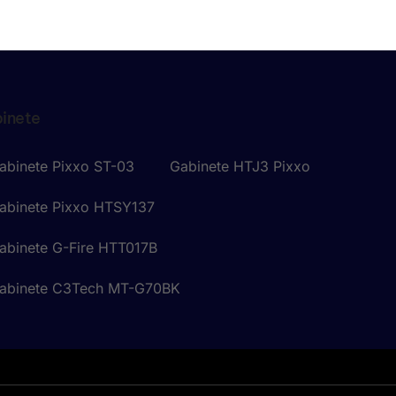
inete
abinete Pixxo ST-03
Gabinete HTJ3 Pixxo
abinete Pixxo HTSY137
abinete G-Fire HTT017B
abinete C3Tech MT-G70BK