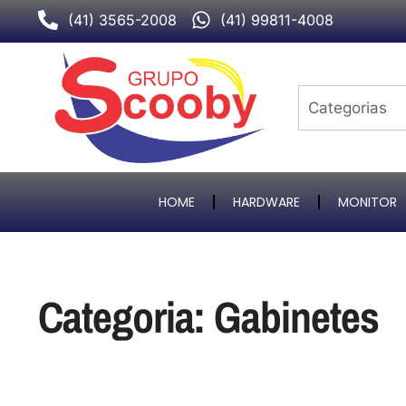
Ir
(41) 3565-2008
(41) 99811-4008
para
o
conteúdo
HOME
HARDWARE
MONITOR
Categoria: Gabinetes