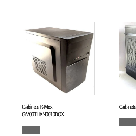
Gabinete K-Mex
Gabinet
GM06THXN0010BOX
Leia mai
Leia mais