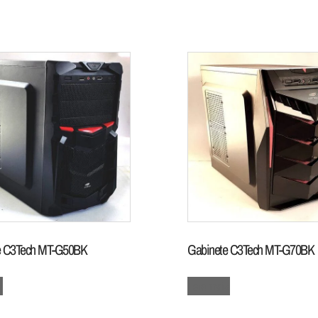
e C3Tech MT-G50BK
Gabinete C3Tech MT-G70BK
s
Leia mais