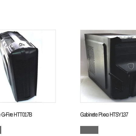
 G-Fire HTT017B
Gabinete Pixxo HTSY137
s
Leia mais