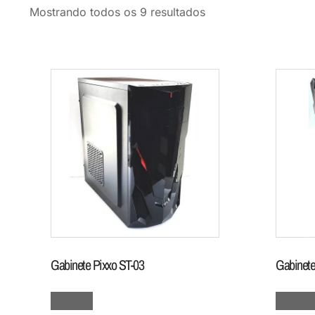
Classificado
Mostrando todos os 9 resultados
por
mais
recente
Gabinete Pixxo ST-03
Gabinete
Leia mais
Leia mai