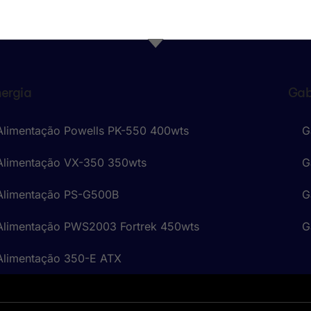
nergia
Gab
Alimentação Powells PK-550 400wts
G
Alimentação VX-350 350wts
G
 Alimentação PS-G500B
G
Alimentação PWS2003 Fortrek 450wts
G
Alimentação 350-E ATX