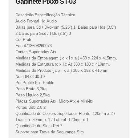
Gabinete Pixxo ST-03
Descrição/Especificação Técnica
Audio Frontal Hd Áudio
Baias para Cd / Dvd-rom (5,25”) 1, Baias para Hds (3,5”)
2,Baias para Ssd / Hds (2,5”) 3
Cor Preto
Ean 4718608260073
Fontes Suportadas Atx
Medidas da Embalagem ( c x l x a ) 450 x 224 x 415mm,
Medidas da Estrutura (c x l x A) 330 x 180 x 410mm,
Medidas do Produto ( c x l x a ) 385 x 192 x 415mm
Ncm 8473.30.19
Pci Profile Full Profile
Peso Bruto 3,2kg
Peso Liquido 2,5kg
Placas Suportadas Atx, Micro Atx e Mini-itx
Portas Usb 2.0 2
Quantidade de Coolers Suportados Frente: 120mm x 2 /
Traseira: 80mm x 1 / Lateral: 120mm x 1
Quantidade de Slots Pci 7
Suporte para Trava de Segurança Sim