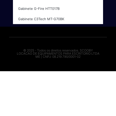
Gabinete G-Fire HTT017B
Gabinete C3Tech MT-G70BK
© 2025 - Todos os direitos reservados. SCOOBY
LOCACAO DE EQUIPAMENTOS PARA ESCRITORIO LTDA
ME | CNPJ: 08.219.790/0001-02