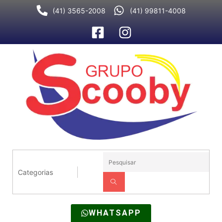
Ir
(41) 3565-2008
(41) 99811-4008
para
o
conteúdo
WHATSAPP