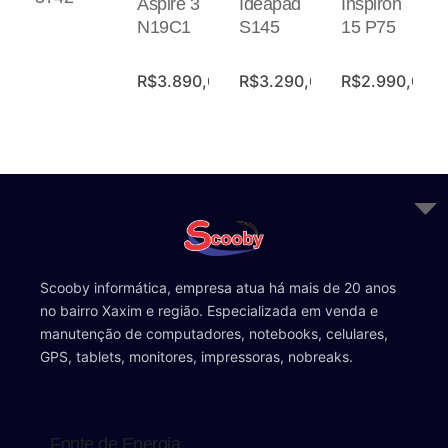
Aspire 3
Ideapad
Inspiron
N19C1
S145
15 P75
R$
3.890,00
R$
3.290,00
R$
2.990,00
Scooby informática, empresa atua há mais de 20 anos
no bairro Xaxim e região. Especializada em venda e
manutenção de computadores, notebooks, celulares,
GPS, tablets, monitores, impressoras, nobreaks.
Fonte de Energia