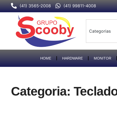
Ir
(41) 3565-2008
(41) 99811-4008
para
o
conteúdo
HOME
HARDWARE
MONITOR
Categoria: Teclad