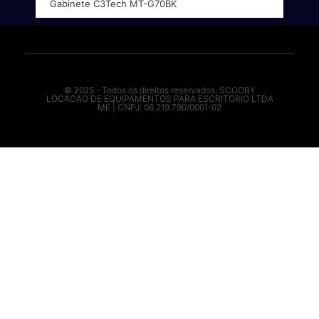
Gabinete C3Tech MT-G70BK
© 2025 - Todos os direitos reservados. SCOOBY
LOCACAO DE EQUIPAMENTOS PARA ESCRITORIO LTDA
ME | CNPJ: 08.219.790/0001-02