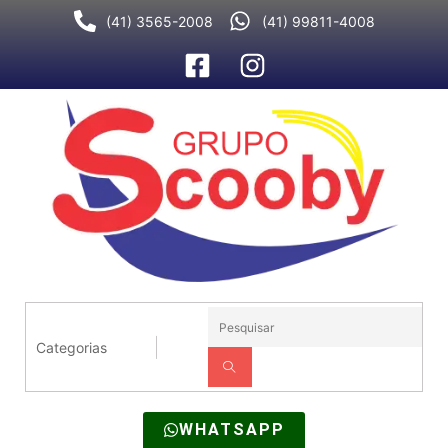
Ir
(41) 3565-2008
(41) 99811-4008
para
o
conteúdo
WHATSAPP