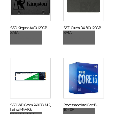
SSD Kingston A400 120GB
SSD Crucial BX 500 120GB
SATA
SATA
Leia mais
Leia mais
SSD WD Green, 240GB, M.2,
Processador Intel Core i5-
Leitura 545MB/s –
10400F