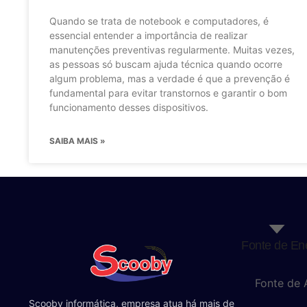
Quando se trata de notebook e computadores, é
essencial entender a importância de realizar
manutenções preventivas regularmente. Muitas vezes,
as pessoas só buscam ajuda técnica quando ocorre
algum problema, mas a verdade é que a prevenção é
fundamental para evitar transtornos e garantir o bom
funcionamento desses dispositivos.
SAIBA MAIS »
Fonte de En
Fonte de 
Scooby informática, empresa atua há mais de