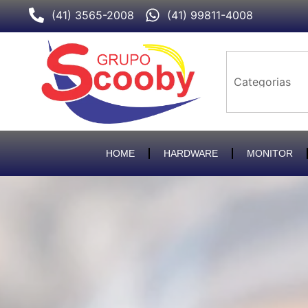
Ir
(41) 3565-2008
(41) 99811-4008
para
o
conteúdo
HOME
HARDWARE
MONITOR