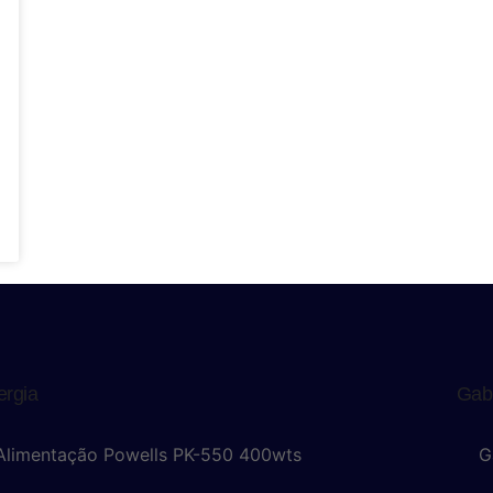
ergia
Gab
Alimentação Powells PK-550 400wts
G