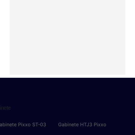
inete
abinete Pixxo ST-03
Gabinete HTJ3 Pixxo