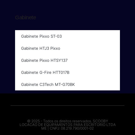
Gabinete
Gabinete Pixxo ST-03
Gabinete HTJ3 Pixxo
Gabinete Pixxo HTSY137
Gabinete G-Fire HTT017B
Gabinete C3Tech MT-G70BK
© 2025 - Todos os direitos reservados. SCOOBY
LOCACAO DE EQUIPAMENTOS PARA ESCRITORIO LTDA
ME | CNPJ: 08.219.790/0001-02