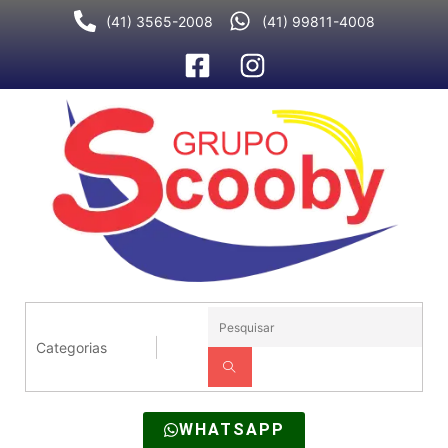
Ir
(41) 3565-2008
(41) 99811-4008
para
o
conteúdo
WHATSAPP