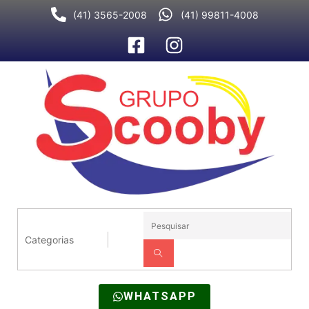
Ir
(41) 3565-2008
(41) 99811-4008
para
o
conteúdo
WHATSAPP