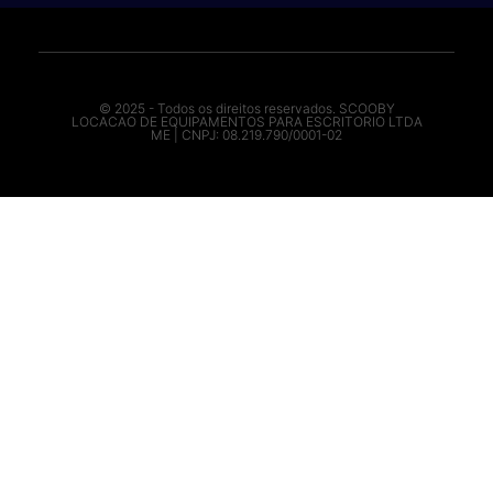
© 2025 - Todos os direitos reservados. SCOOBY
LOCACAO DE EQUIPAMENTOS PARA ESCRITORIO LTDA
ME | CNPJ: 08.219.790/0001-02