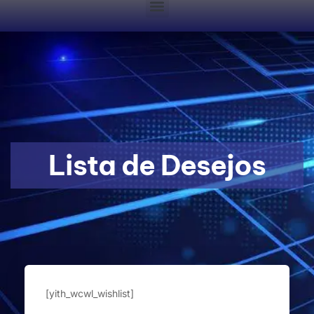
Lista de Desejos
[yith_wcwl_wishlist]