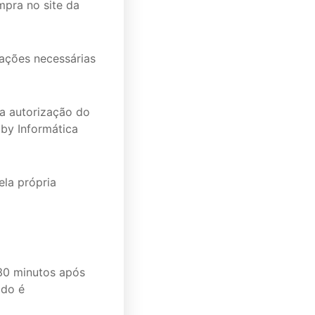
mpra no site da
mações necessárias
ida autorização do
oby Informática
ela própria
 30 minutos após
ido é