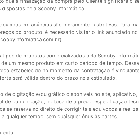
o que a finalização da compra pelo Cliente significará o s
 dispostas pela Scooby Informática.
veiculadas em anúncios são meramente ilustrativas. Para m
reços do produto, é necessário visitar o link anunciado no
scoobyinformatica.com.br)
s tipos de produtos comercializados pela Scooby Informát
o de um mesmo produto em curto período de tempo. Dessa 
preço estabelecido no momento da contratação é vinculant
oferta será válida dentro do prazo nela estipulado.
o de digitação e/ou gráfico disponíveis no site, aplicativo,
al de comunicação, no tocante a preço, especificação técni
a se reserva no direito de corrigir tais equívocos e reali
 a qualquer tempo, sem quaisquer ônus às partes.
amento