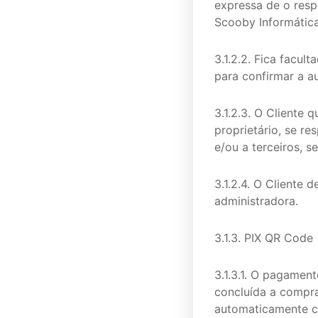
expressa de o resp
Scooby Informática
3.1.2.2. Fica facul
para confirmar a au
3.1.2.3. O Cliente 
proprietário, se r
e/ou a terceiros, s
3.1.2.4. O Cliente 
administradora.
3.1.3. PIX QR Code
3.1.3.1. O pagamen
concluída a compra
automaticamente c