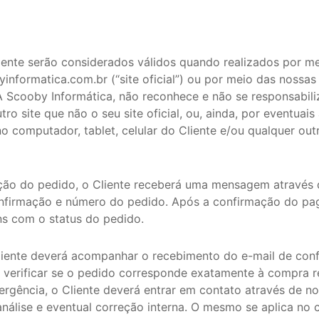
mente serão considerados válidos quando realizados por me
byinformatica.com.br (“site oficial”) ou por meio das nossas
A Scooby Informática, não reconhece e não se responsabili
ro site que não o seu site oficial, ou, ainda, por eventuais
no computador, tablet, celular do Cliente e/ou qualquer ou
zação do pedido, o Cliente receberá uma mensagem através 
nfirmação e número do pedido. Após a confirmação do pag
s com o status do pedido.
liente deverá acompanhar o recebimento do e-mail de con
 verificar se o pedido corresponde exatamente à compra r
vergência, o Cliente deverá entrar em contato através de n
nálise e eventual correção interna. O mesmo se aplica no 