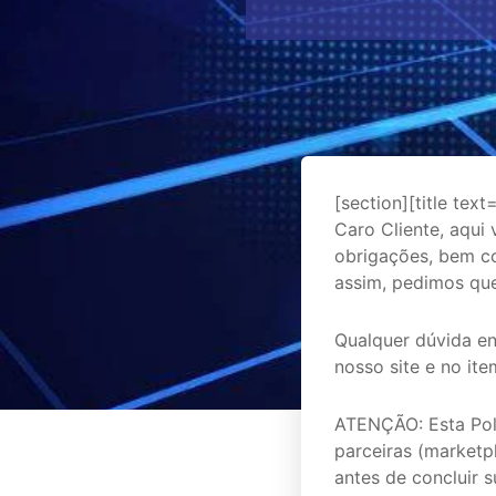
[section][title tex
Caro Cliente, aqui
obrigações, bem c
assim, pedimos que
Qualquer dúvida en
nosso site e no it
ATENÇÃO: Esta Polí
parceiras (marketp
antes de concluir s