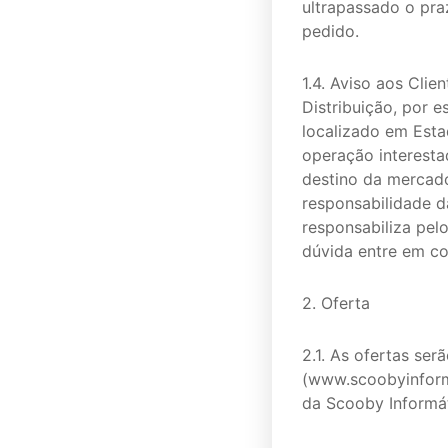
ultrapassado o pra
pedido.
1.4. Aviso aos Clie
Distribuição, por 
localizado em Esta
operação interesta
destino da mercador
responsabilidade d
responsabiliza pel
dúvida entre em co
2. Oferta
2.1. As ofertas ser
(www.scoobyinforma
da Scooby Informá