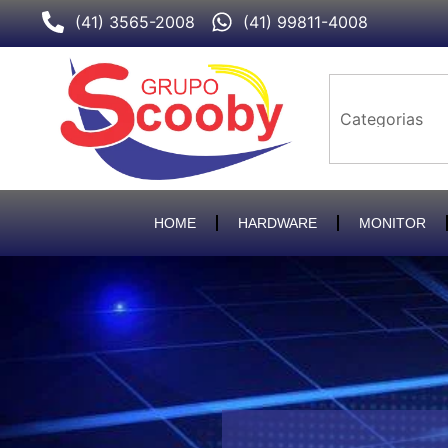
Ir
(41) 3565-2008
(41) 99811-4008
para
o
conteúdo
HOME
HARDWARE
MONITOR