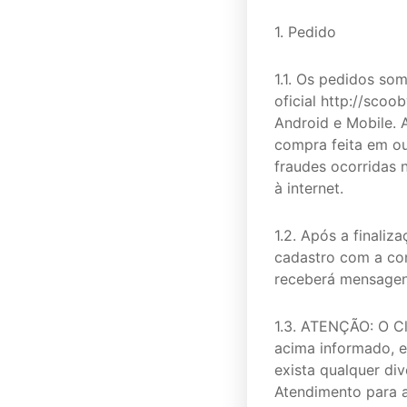
1. Pedido
1.1. Os pedidos so
oficial http://scoo
Android e Mobile. 
compra feita em out
fraudes ocorridas 
à internet.
1.2. Após a finali
cadastro com a co
receberá mensagen
1.3. ATENÇÃO: O C
acima informado, e
exista qualquer di
Atendimento para a