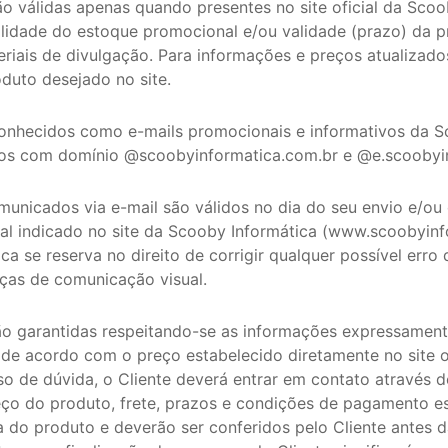
rão válidas apenas quando presentes no site oficial da Scoo
ilidade do estoque promocional e/ou validade (prazo) da
riais de divulgação. Para informações e preços atualizado
roduto desejado no site.
onhecidos como e-mails promocionais e informativos da S
os com domínio @scoobyinformatica.com.br e @e.scoobyin
omunicados via e-mail são válidos no dia do seu envio e/o
l indicado no site da Scooby Informática (www.scoobyinf
a se reserva no direito de corrigir qualquer possível erro 
ças de comunicação visual.
rão garantidas respeitando-se as informações expressament
de acordo com o preço estabelecido diretamente no site o
so de dúvida, o Cliente deverá entrar em contato através 
ço do produto, frete, prazos e condições de pagamento es
a do produto e deverão ser conferidos pelo Cliente antes d