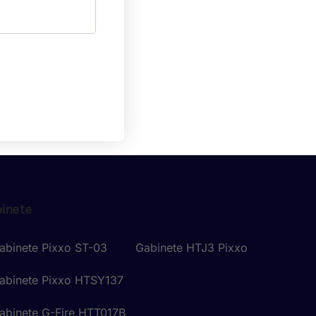
inete
abinete Pixxo ST-03
Gabinete HTJ3 Pixxo
abinete Pixxo HTSY137
abinete G-Fire HTT017B