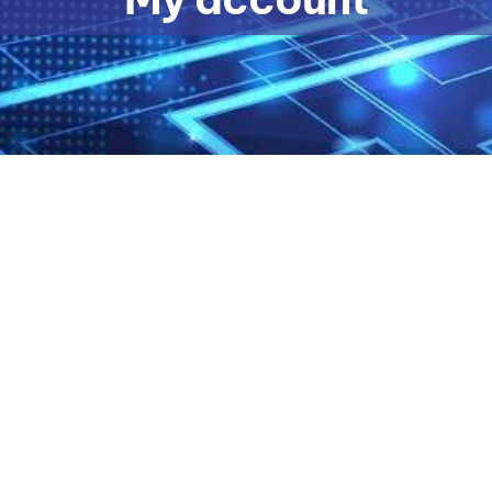
My Account
Nam nec tellus a odio tincidunt auctor a ornare odio.