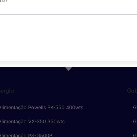
nha?
nergia
Gab
Alimentação Powells PK-550 400wts
G
Alimentação VX-350 350wts
G
 Alimentação PS-G500B
G